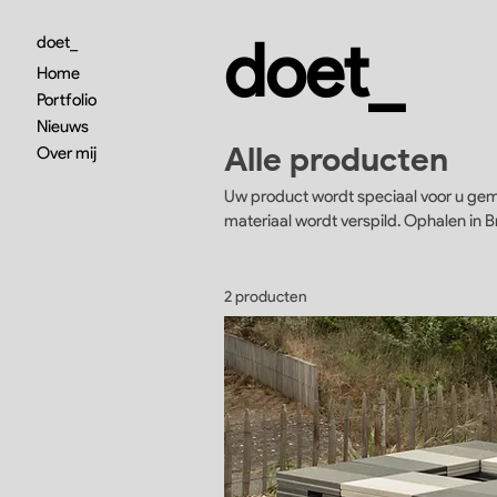
doet_
doet_
Home
Portfolio
Nieuws
Alle producten
Over mij
Uw product wordt speciaal voor u gema
materiaal wordt verspild. Ophalen in Brussel mogelijk. Verzending niet inbegrepen. Wij bekijken graag de
mogelijkheden met u.
2 producten