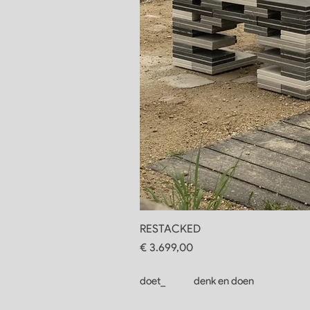
RESTACKED
Prijs
€ 3.699,00
doet_
denk en doen