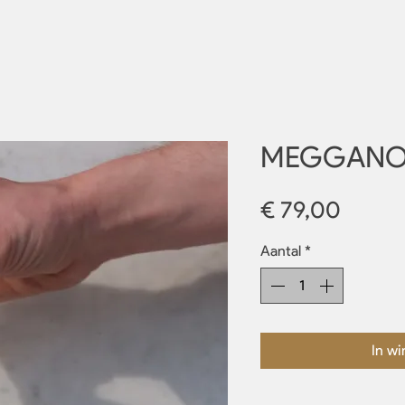
MEGGANO
Prijs
€ 79,00
Aantal
*
In w