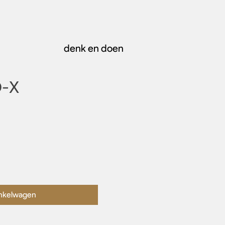
denk en doen
-X
inkelwagen