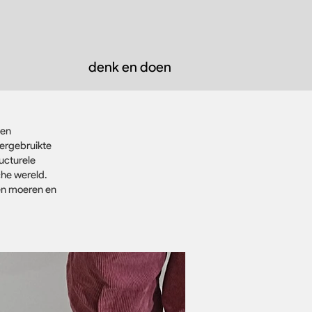
denk en doen
een
hergebruikte
ucturele
che wereld.
 en moeren en